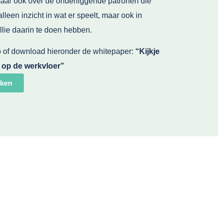
 maar ook over de onderliggende patronen die
alleen inzicht in wat er speelt, maar ook in
llie daarin te doen hebben.
 of download hieronder de whitepaper:
“Kijkje
 op de werkvloer”
uken