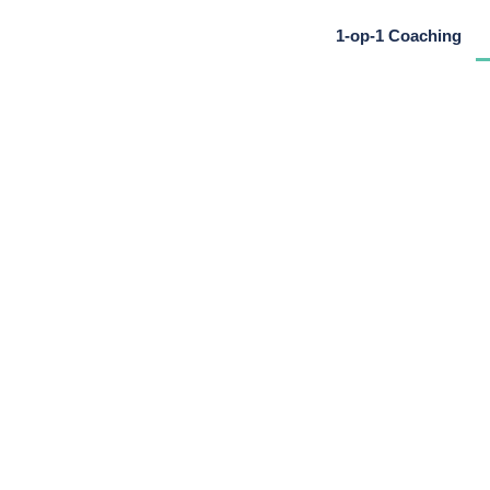
1-op-1 Coaching
unst van echte samenwe