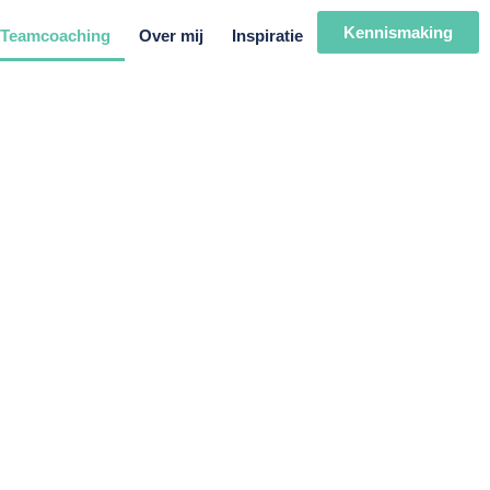
Kennismaking
Teamcoaching
Over mij
Inspiratie
rking